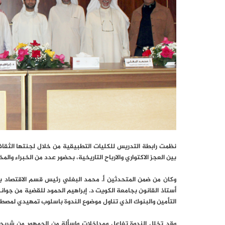
نظمت رابطة التدريس للكليات التطبيقية من خلال لجنتها الثقافي
بين العجز الاكتواري والارباح التاريخية، بحضور عدد من الخبراء و
وكان من ضمن المتحدثين أ. محمد البغلي رئيس قسم الاقتصاد بج
أستاذ القانون بجامعة الكويت د. إبراهيم الحمود للقضية من جوان
التأمين والبنوك الذي تناول موضوع الندوة باسلوب تمهيدي لمصط
وقد تخلل الندوة تفاعل ومداخلات واسألة من الجمهور من شريحة