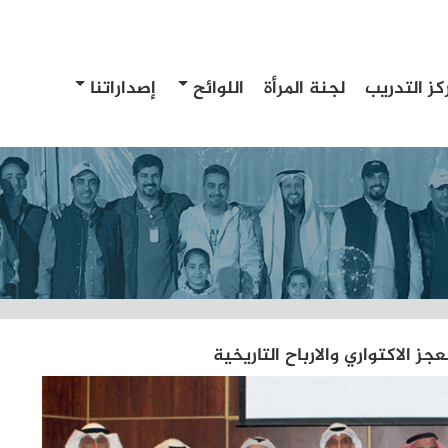
كز التدريب
لجنة المرأة
اللوائح
إصداراتنا
ز الاكتواري والارباح التاريخية