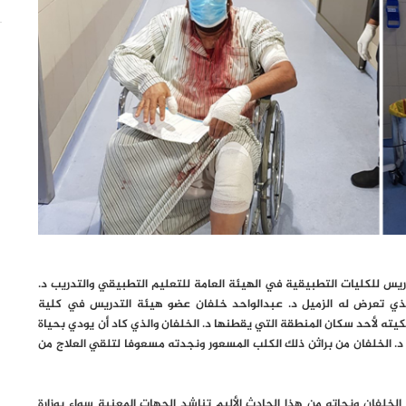
دريس للكليات التطبيقية في الهيئة العامة للتعليم التطبيقي والتدريب د.
الذي تعرض له الزميل د. عبدالواحد خلفان عضو هيئة التدريس في كلية
كيته لأحد سكان المنطقة التي يقطنها د. الخلفان والذي كاد أن يودي بحياة
ص د. الخلفان من براثن ذلك الكلب المسعور ونجدته مسعوفا لتلقي العلاج من
الخلفان ونجاته من هذا الحادث الأليم تناشد الجهات المعنية سواء بوزارة