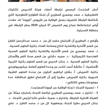
أعلن المتحدث الرسمي لرابطة أعضاء هيئة التدريس للكليات
التطبيقية د. سعد بوسمري المطيري أن لجنة الطوارئ التطوعية التي
شكلتها الرابطة للتعريف بسبل الوقاية من فايروس "كورونا" قد عقدت
أولى اجتماعاتها صباح يوم الخميس 27 فبراير 2020 بمقر الرابطة في
منطقة العديلية.
وأوضح د. المطيري أن الاجتماع حضره كل من د. محمد عبدالرحمن الفايز
من قسم الأغذية والتغذية انتاج وصناعة الغذاء بكلية العلوم الصحية،
د. سعد بوسمري من قسم الأغذية والتغذية بكلية العلوم الصحية
الهندسة الكيميائية ، د. سميه دشتي من قسم صحة الفم والأسنان
بكلية العلوم الصحية، د. جنان الحربي من قسم العلوم بكلية التربية
الأساسية، أ. عائشة أحمد كلندر من وحدة العلوم العامة ميكروبيولوجي
بكلية التمريض، أ. بشاير ابراهيم البارون من وحدة العلوم الطبية
الحيوية بكلية التمريض، مشيرا إلى أن الاجتماع تطرق لمناقشة عدة
موضوعات وهي كالتالي:-
1 - تسمية اللجنة ( لجنة الوقاية من كورونا المستجد) .
2 - اختيار د. سعد بوسمرى المطيري لرئاسة اللجنة باعتباره ممثلاً عن
الهيئة الادارية للرابطة، واختيار د. سمية دشتى نائبا لرئيس اللجنة، د.
جنان الحربي مقررا للجنة، وبعضوية كل من د. محمد الفايز، د. علي