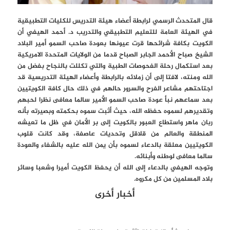
قال المتحدث الرسمي لرابطة أعضاء هيئة التدريس للكليات التطبيقية
في الهيئة العامة للتعليم التطبيقي والتدريب د. أحمد الهيفي أن
الكويت بكافة شرائحها قرت عيونها بعودة صاحب السمو أمير البلاد
الشيخ صباح الأحمد الجابر الصباح قدما من الولايات المتحدة الامريكية
بعد استكمال رحلة الفحوصات الطبية والتي تكللت بالنجاح بفضل من
الله ومنته، لافتا إلى أن زملائه بالرابطة وأعضاء الهيئة التدريسية قد
اجتاحتهم مشاعر الفرح والسرور حالهم في ذلك حال كافة الكويتيين
بعد سماعهم نبأ عودة صاحب السمو الأمير سالما معافى نظرا لحبهم
وتقديرهم لسموه حفظه الله، حيث أثبت سموه بحكمته وبصيرته بأنه
ربان ماهر واستطاع العبور بالكويت إلى بر الأمان في ظل ما تعيشه
المنطقة والعالم من قلاقل وتحديات عاصفة، وقد كانت قلوب
الكويتيين معلقة بالدعاء لسموه بأن يمن الله عليه بالشفاء والعودة
سالما معافى لوطنه وأبنائه.
وتوجه الهيفي بالدعاء إلى الله أن يحفظ الكويت أميرا وشعبا وسائر
بلاد المسلمين من كل مكروه.
أخبار أخرى