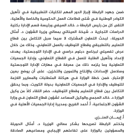
ضمن جهود الرابطة لإبراز الدور المهم للكليات التطبيقية فـي تأهيل
الكوادر الوطنية فـي شتى قطاعات العمل الحكومية والخاصة والأهلية،
التقى كل من رئيس الرابطة د. خالد الصيفي ورئيسة قسم الإدارة بكلية
الدراسات التجارية د. شيخة العيناتي بمعالي وزيرة الشؤون د. أمثال
الحويلة، لبحث التعاون المشترك لا سيما سبل التكامل بين قطاع
التعليم بالتطبيقي وقطاع التوظيف بالعمل التعاوني، وذلك من خلال
عرض تفصيلي لبرنامج دبلوم دراسي فـي الإدارة اللوجستية، يهدف
لإعداد وتأهيل الطلبة للعمل فـي القطاع التعاوني، وإدارة الجمعيات
التعاونية وما يلزمه ذلك من معرفة فـي مهارات الإدارة اللوجستية
وسلاسل الإمدادات والإنتاج والتموين والتخزين، على أن يوضع بعين
الإعتبار، ضمن خطة الوزارة فـي هيكلة المتطلبات والمعايير اللازمة
للتوظيف والإدارة فـي الجمعيات التعاونية بدولة الكويت، وبما يحقق
التكامل بين قطاع التعليم وقطاع التوظيف، حضر اللقاء كلاً من وكيل
الوزارة د. خالد العجمي والوكيل المساعد لشؤون قطاع التعاون فـي وزارة
الشؤون الاجتماعية، أ. أحمد الفريج، ومديرة إدارة الجمعيات الأهلية فـي
الوزارة،
أ. إيمـــان العنــزي.
وتختم الرابطة تصريحها بشكر معالي الوزيرة د. أمثال الحويلة
والمسؤولين بالوزارة على تفاعلهم الإيجابي ومساعيهم الصادقة