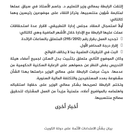
إلتقت الرابطة بمعالي وزير التعليم د. جاسم الأستاذ في سياق عملها
لمتابعة شؤون منتسبيها، وتركز اللقاء على موضوعين رئيسين وهما
كالتالي:
أولاً استعجال انعقاد مجلس إدارة التطبيقي، لاقرار عدة استحقاقات
عملت عليها الرابطة مع الإدارة خلال الأشهر الماضية وهي كالتالي:
 تجديد العمل بقرار رقم (2115/2012) المتعلق بالساعات الزائدة.
 إقرار درجة المحاضر الأول.
 البت في الترقيات العلمية بما لا يخالف اللوائح.
وكان الموضوع الثاني متعلق بتثبيت بدل السكن لجميع أعضاء هيئة
التدريس بغض النظر عن حصولهم على الرعاية السكنية الحكومية من
عدمها، حيث عرضت الرابطة على معالي الوزير دراستها بهذا الشأن
مشفوعة بعدد المستفيدين والتكلفة المالية السنوية.
وتختم الرابطة تصريحها بشكر معالي الوزير على حفاوة استقباله
واهتمامه بالمواضيع أعلاه، متمنيةً مزيداً من العمل المشترك لتحقيق
مصالح منتسبيها.
أخبار أخرى
بيان بشأن الاعتداءات الآثمة على دولة الكويت