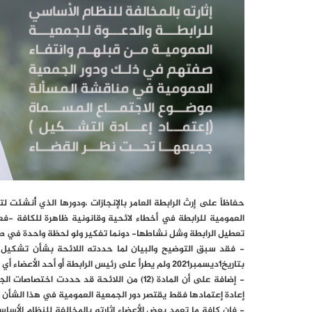
حفاظاً على إرث الرابطة العامر بالإنجازات ،ودورها الذي أُنشئت
العمومية للرابطة في أخطاء لائحية وقانونية ظاهرة للكافة -ف
تعطيل الرابطة وشل نشاطها- دونما تفكير ولو لحظة واحدة في صالح
- فقد سبق التوضيح والبيان لما حددته اللائحة بشأن تشكيل ال
بتاريخ1ديسمبر2021 ولم يطرأ على رئيس الرابطة أو أحد الأعضاء أي مانع من الموانع المحددة باللائحة حتى يتم إعادة التشكيل.
- إضافة على أن المادة (12) من اللائحة قد حد
إعادة إعتمادها فقط يقتصر دور الجمعية العمومية في هذا الشأن قان
- فإن كافة ما تعمد بعض الأعضاء إثارته بالمخالفة للنظام الأ