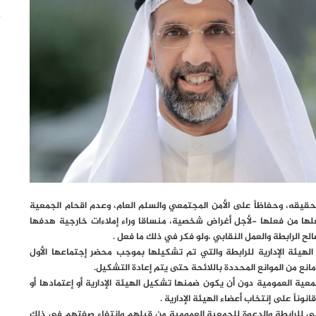
 لتحقيقه، وحفاظاً على الأمن المجتمعي والسلم العام، وعدم اقحام الجمعية
علها من فعلها -لأجل أغراض شخصية، منساقا وراء إملاءات خارجية هدفها
 الرابطة والعمل النقابي ،ولو فكر في ذلك ما فعل .
هيئة الإدارية للرابطة والتي تم تشكيلها بموجب محضر إجتماعها الأول
دت اختصاصات الجمعية العمومية دون أن يكون ضمنها تشكيل الهيئة الإدارية أو إعتمادها أو
وناً على إنتخاب أعضاء الهيئة الإدارية .
ساسي للرابطة والدعوة للجمعية العمومية من قبلهم وانتفاء صفتهم في ذلك