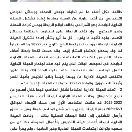
طالعنا بكل أسف ما تم تداوله ببعض الصحف ووسائل التواصل
الاجتماعي من أخبار عارية عن الصحة مفادها إعادة تشكيل للهيئة
الإدارية للرابطة وهو الأمر الذي يخالف لوائح الرابطة ويمس كرامة المهنة
وقيم المجتمع. وإذ تؤكد الرابطة على احترامها واعتزازها بوسائل
الإعلام، وتود تأكيد ما يلي:- كل ما أثير بشأن إعادة تشكيل الهيئة
الإدارية للرابطة بموجب اجتماعها الرابع بتاريخ 2022/3/7 مخالف تماماً
لما جاء بمحضر الاجتماع المشار إليه. وقد حددت لائحة رابطة أعضاء
هيئة التدريس للكليات التطبيقية طريقة انتخاب الهيئة الإدارية
للرابطة في نصوصها الوقت الذي يتم فيه عقد اجتماع الهيئة الإدارية
لشغل المناصب عقب انتخابها. فقد جاءت المادة (18) منها على:
((تنتخب الهيئة الإدارية من بينها رئيساً ونائباً للرئيس وأميناً للسر
وأميناً للصندوق)). والمادة (22/2): اجتماعات الهيئة الإدارية: ((1 - ..........
2 - تعقد الهيئة الإدارية اجتماعاً لشغل المناصب فيها خلال أسبوع من
تاريخ انتخابها)). وكانت الهيئة الإدارية لرابطة أعضاء هيئة التدريس
2023-2021 قد عقدت اجتماعها الأول في مساء الأربعاء الموافق
2021/12/1 بمقر الرابطة والذي به تم شغل المناصب فيها، وفق ما سبق
وأرسل التشكيل إلى كافة الجهات المعنية بذلك . وقامت الهيئة
الإدارية لرابطة أعضاء هيئة التدريس بالأعمال المنوطة بها كل من
منصبه وتوالت اجتماعات الهيئة العادية وغير العادية ، ولم يطرأ على