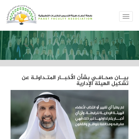
MENUE
بيــان صحـافـي بشأن الأخبــار المتـداولـة عن
تشكيل الهيئة الإدارية