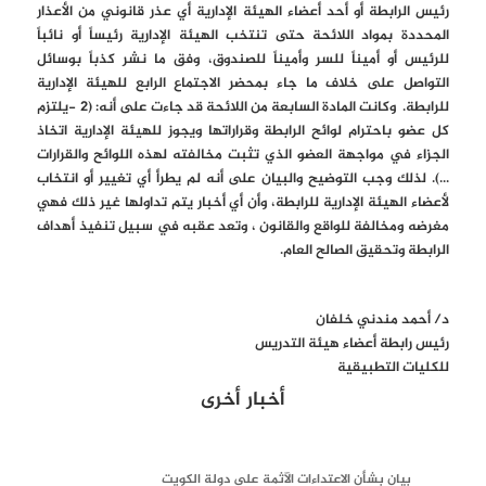
رئيس الرابطة أو أحد أعضاء الهيئة الإدارية أي عذر قانوني من الأعذار
المحددة بمواد اللائحة حتى تنتخب الهيئة الإدارية رئيساً أو نائباً
للرئيس أو أميناً للسر وأميناً للصندوق، وفق ما نشر كذباً بوسائل
التواصل على خلاف ما جاء بمحضر الاجتماع الرابع للهيئة الإدارية
للرابطة. وكانت المادة السابعة من اللائحة قد جاءت على أنه: (2 -يلتزم
كل عضو باحترام لوائح الرابطة وقراراتها ويجوز للهيئة الإدارية اتخاذ
الجزاء في مواجهة العضو الذي تثبت مخالفته لهذه اللوائح والقرارات
...). لذلك وجب التوضيح والبيان على أنه لم يطرأ أي تغيير أو انتخاب
لأعضاء الهيئة الإدارية للرابطة، وأن أي أخبار يتم تداولها غير ذلك فهي
مغرضه ومخالفة للواقع والقانون ، وتعد عقبه في سبيل تنفيذ أهداف
الرابطة وتحقيق الصالح العام.
د/ أحمد مندني خلفان
رئيس رابطة أعضاء هيئة التدريس
للكليات التطبيقية
أخبار أخرى
بيان بشأن الاعتداءات الآثمة على دولة الكويت