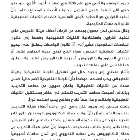
حمود المضف، والثاني في عام 2016 في عهد د. أحمد الأثري، ولم يتم
حتى الآن تنفيذ هذين القرارين مجاملة لأصحاب المصالح، علماً بأنَّ
تنفيذ القرارين هو الخطوة الأولى الأساسية لانضمام الكليات التطبيقية
لقانو الجامعات الحكومية.
وقال مندني نحن مصرون وبدعم من الزملاء أعضاء هيئة التدريس على
تنفيذ القرارين واستقلالية الكليات التطبيقية وضمها إلى قانون
الجامعات الحكومية، مشيراً إلى أنَّ قانون الجامعات ينطبق على جميع
الكليات التطبقية الخمس، سواء التي تمنح درجة الدبلوم فقط، أو
درجتي الدبلوم والبكالوريوس، أو درجة البكالوريوس فقط، ولا ينطبق
هذا القانون على معاهد التدريب.
وأشار مندني إلى وجود خلل في تشكيل اللجنة التنفيذية بهيئة
التطبيقي يجب اصلاحه، موضحاً بأنَّ اللّجنة التنفيذية تضم حالياً خمس
عمداء من الكليات التطبيقية، وثمان مديرين من معاهد التدريب،
وبالتالي أصبحت معاهد التدريب تتحكم في حاضر ومستقبل الكليات
التطبيقية وابنائها وهذا خطأ فادح وفاضح يجب اصلاحه فوراً.
ولفت مندني إلى وجود خلل واضح في رواتب أعضاء هيئة التدريس
يجب معالجته يتمثل بأنَّ رواتب حملة البكالوريوس المعينين على كادر
التدريب تزيد عن رواتب حملة الماجستير والدكتوراه على كادر التدريس،
وهذا ظلم واضح نطالب بتصحيحه، خصوصاً وأنَّ عضو هيئة التدريب من
حملة البكالوريوس يصل نصابه التدريبي إلى ثمان ساعات أسبوعياً