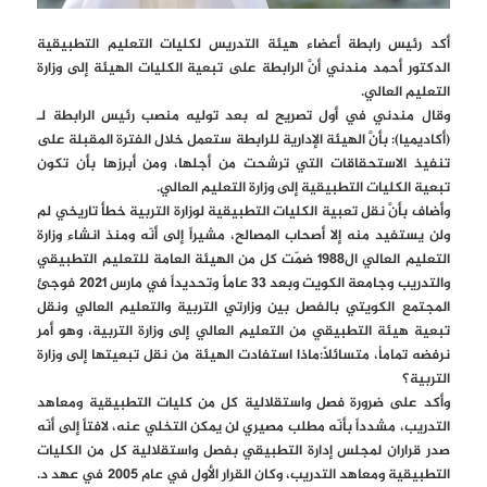
أكد رئيس رابطة أعضاء هيئة التدريس لكليات التعليم التطبيقية
الدكتور أحمد مندني أنَّ الرابطة على تبعية الكليات الهيئة إلى وزارة
التعليم العالي.
وقال مندني في أول تصريح له بعد توليه منصب رئيس الرابطة لـ
(أكاديميا): بأنَّ الهيئة الإدارية للرابطة ستعمل خلال الفترة المقبلة على
تنفيذ الاستحقاقات التي ترشحت من أجلها، ومن أبرزها بأن تكون
تبعية الكليات التطبيقية إلى وزارة التعليم العالي.
وأضاف بأنَّ نقل تعبية الكليات التطبيقية لوزارة التربية خطأ تاريخي لم
ولن يستفيد منه إلا أصحاب المصالح، مشيراً إلى أنّه ومنذ انشاء وزارة
التعليم العالي ال1988 ضمّت كل من الهيئة العامة للتعليم التطبيقي
والتدريب وجامعة الكويت وبعد 33 عاماً وتحديداً في مارس 2021 فوجئ
المجتمع الكويتي بالفصل بين وزارتي التربية والتعليم العالي ونقل
تبعية هيئة التطبيقي من التعليم العالي إلى وزارة التربية، وهو أمر
نرفضه تماماُ، متسائلاً:ماذا استفادت الهيئة من نقل تبعيتها إلى وزارة
التربية؟
وأكد على ضرورة فصل واستقلالية كل من كليات التطبيقية ومعاهد
التدريب، مشدداً بأنّه مطلب مصيري لن يمكن التخلي عنه، لافتاً إلى أنّه
صدر قراران لمجلس إدارة التطبيقي بفصل واستقلالية كل من الكليات
التطبيقية ومعاهد التدريب، وكان القرار الأول في عام 2005 في عهد د.