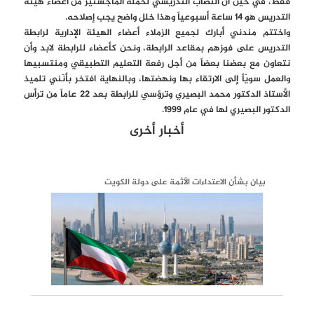
فقط، في حين أنَّ النصاب التدريسي لحملة الماجستير من أعضاء هيئة
التدريس هو 14 ساعة أسبوعياً وهذا خلل واضح يجب إصلاحه.
واختتم مندني أبارك لجميع الزملاء أعضاء الهيئة الإدارية لرابطة
التدريس على فوزهم بمقاعد الرابطة، ونحن كأعضاء للرابطة لابد وأن
نتعاون مع بعضنا بعضاً من أجل رفعة التعليم التطبيقي ومنتسبيها
والعمل سويّاً إلى الارتقاء بها ونهضتها، وبالنهاية افتخر بأنّني تلميذ
الأستاذ الدكتور محمد البصيري وترؤسي للرابطة بعد 22 عاماً من ترأس
الدكتور البصيري لها في عام 1999.
أخبار أخرى
بيان بشأن الاعتداءات الآثمة على دولة الكويت