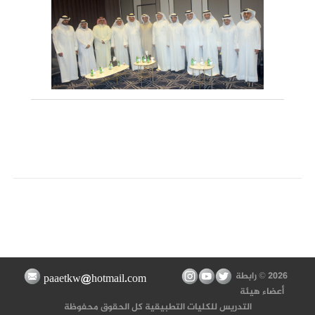
الرابطة تزور سفارة دولة الكويت فـي جمهورية الصيــن
الشعبية
2026 © رابطة
paaetkw@hotmail.com
الرابطة تشارك بمؤتمر كلية التربية الأساسية لتطوير التعليم
أعضاء هيئة
التدريس للكليات التطبيقية كل الحقوق محفوظة