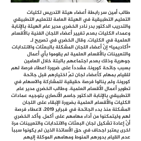
طالب أمين سر رابطة أعضاء هيئة التدريس لكليات
التعليم التطبيقية في الهيئة العامة للتعليم التطبيقي
والتدريب الدكتور بدر نادر الخضري مدير عام الهيئة بالإنابة
وعمداء الكليات بعدم تغيير أعضاء اللجان الفنية بالأقسام
العلمية في الكليات. وقال الخضري في تصريح لـ
«أكاديميا» إنَّ أعضاء اللجان المشكلة بالبعثات والانتدابات
والتعيينات بالأقسام العلمية لم يقوموا بأي أعمال
جوهرية وذلك بعدم اجتماعهم بالبتة خلال العامين
بسبب جائحة كورونا، مشدداً على ضرورة اعطاء فرصة لهم
للقيام بمهام كأعضاء لجان تمَّ اختيارهم قبل جائحة
كورونا، ولم ينالوا فرصة حقيقية للمشاركة والاسهام في
تطوير أعمال الأقسام العلمية. وطالب الخضري مدير عام
التطبيقي بالإنابة الدكتور جاسم الأنصاري بتوجيه عمادات
الكليات والأقسام العلمية بضرورة الإبقاء على اللجان
المشكلة منذ بدء الجائحة في فبراير 2019، لاعطاء فرصة
لهم وليتمكنوا من أداء مهامهم على أكمل. وأكد الخضري
أنَّ إعادة تشكيل لجان البعثات والانتدابات والتعيينات مرة
اخرى يعتبر اجحاف في حق الأساتذة الذين لم يكونوا سبباً
عدم القيام بدورهم المنوط ومهامهم الموكلة إليهم