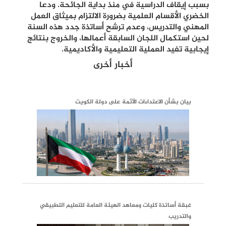
بسبب إيقاف الدراسية في منذ بداية الجائحة. ودعا
الخضري الأقسام العلمية بضرورة الالتزام بميثاق العمل
المهني والتدريس، وعدم ترشح أساتذة جدد هذه السنة
لحين استكمال اللجان السابقة أعمالها، والخروج بنتائج
إيجابية تفيد العملية التعليمية والأكاديمية.
أخبار أخرى
بيان بشأن الاعتداءات الآثمة على دولة الكويت
غبقة أساتذة كليات ومعاهد الهيئة العامة للتعليم التطبيقي
والتدريب