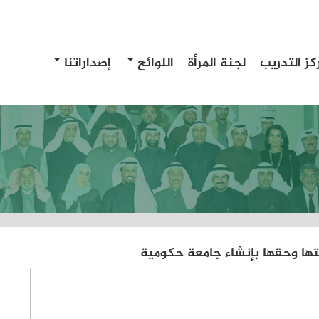
كز التدريب
لجنة المرأة
اللوائح
إصداراتنا
تها وحقها بإنشاء جامعة حكومية